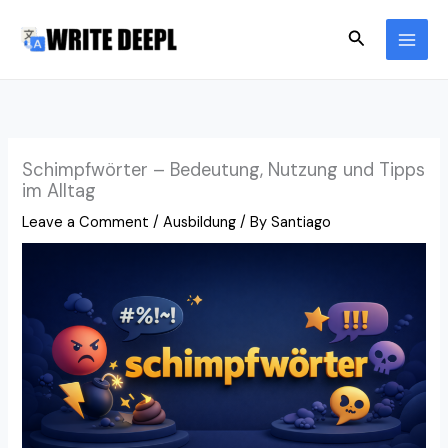
Skip
Search
to
content
Schimpfwörter – Bedeutung, Nutzung und Tipps
im Alltag
Leave a Comment
/
Ausbildung
/ By
Santiago