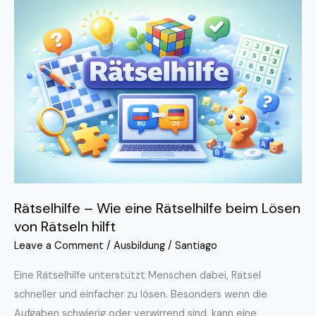
Rätselhilfe
–
Wie
eine
Rätselhilfe
beim
Lösen
von
Rätseln
hilft
Rätselhilfe – Wie eine Rätselhilfe beim Lösen
von Rätseln hilft
Leave a Comment
/
Ausbildung
/
Santiago
Eine Rätselhilfe unterstützt Menschen dabei, Rätsel
schneller und einfacher zu lösen. Besonders wenn die
Aufgaben schwierig oder verwirrend sind, kann eine