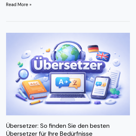
Read More »
Übersetzer:
So
finden
Sie
den
besten
Übersetzer
für
Ihre
Bedürfnisse
Übersetzer: So finden Sie den besten
Übersetzer für Ihre Bedürfnisse