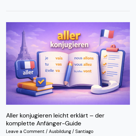
Aller
konjugieren
leicht
erklärt
–
der
komplette
Anfänger-
Guide
Aller konjugieren leicht erklärt – der
komplette Anfänger-Guide
Leave a Comment
/
Ausbildung
/
Santiago