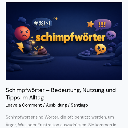
Schimpfwörter
–
Bedeutung,
Nutzung
und
Tipps
im
Alltag
Schimpfwörter – Bedeutung, Nutzung und
Tipps im Alltag
Leave a Comment
/
Ausbildung
/
Santiago
Schimpfwörter sind Wörter, die oft benutzt werden, um
Ärger, Wut oder Frustration auszudrücken. Sie kommen in