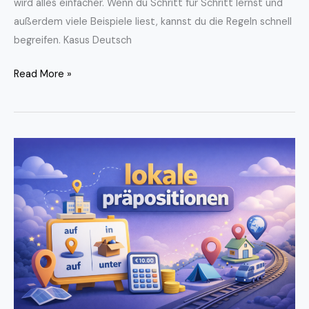
wird alles einfacher. Wenn du Schritt für Schritt lernst und
außerdem viele Beispiele liest, kannst du die Regeln schnell
begreifen. Kasus Deutsch
Read More »
Lokale
Präpositionen
–
Einfach
erklärt
für
Schüler