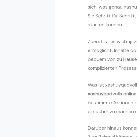
sich, was genau xashu
Sie Schritt für Schritt
starten können.
Zuerst ist es wichtig 
ermöglicht, Inhalte od
bequem von zu Hause au
komplizierten Prozess
Was ist xashuyqadvoll
xashuyqadvolls online
bestimmte Aktionen od
einfacher zu machen u
Darüber hinaus könne
Zum Beispiel können L