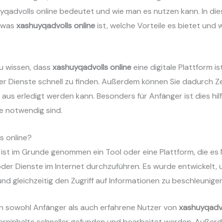
yqadvolls online bedeutet und wie man es nutzen kann. In die
, was
xashuyqadvolls online
ist, welche Vorteile es bietet und w
zu wissen, dass
xashuyqadvolls online
eine digitale Plattform i
er Dienste schnell zu finden. Außerdem können Sie dadurch Zei
s erledigt werden kann. Besonders für Anfänger ist dies hilfr
e notwendig sind.
s online?
ist im Grunde genommen ein Tool oder eine Plattform, die es 
er Dienste im Internet durchzuführen. Es wurde entwickelt, 
nd gleichzeitig den Zugriff auf Informationen zu beschleunigen
n sowohl Anfänger als auch erfahrene Nutzer von
xashuyqadvo
erninhalte schneller gefunden und bearbeitet werden. Außer