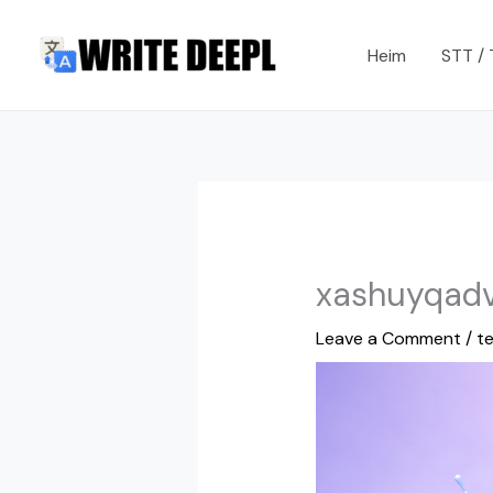
Skip
to
Heim
STT /
content
xashuyqadvo
Leave a Comment
/
t