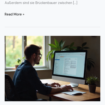
Außerdem sind sie Brückenbauer zwischen […]
Read More »
DeepL
Write:
Der
smarte
Schreibassistent
für
klare
Texte