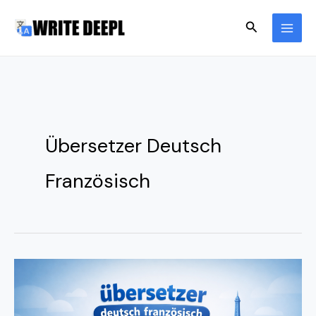
Skip
Search
to
content
Übersetzer Deutsch
Französisch
Übersetzer
Deutsch
Französisch