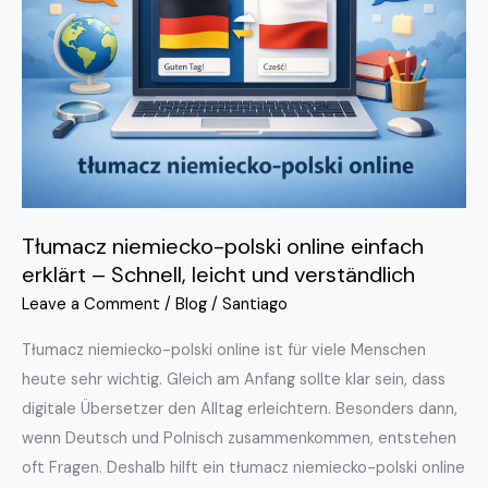
online
einfach
erklärt
–
Schnell,
leicht
und
verständlich
Tłumacz niemiecko-polski online einfach
erklärt – Schnell, leicht und verständlich
Leave a Comment
/
Blog
/
Santiago
Tłumacz niemiecko-polski online ist für viele Menschen
heute sehr wichtig. Gleich am Anfang sollte klar sein, dass
digitale Übersetzer den Alltag erleichtern. Besonders dann,
wenn Deutsch und Polnisch zusammenkommen, entstehen
oft Fragen. Deshalb hilft ein tłumacz niemiecko-polski online