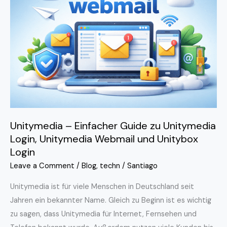
Einfacher
Guide
zu
Unitymedia
Login,
Unitymedia
Webmail
und
Unitybox
Unitymedia – Einfacher Guide zu Unitymedia
Login
Login, Unitymedia Webmail und Unitybox
Login
Leave a Comment
/
Blog
,
techn
/
Santiago
Unitymedia ist für viele Menschen in Deutschland seit
Jahren ein bekannter Name. Gleich zu Beginn ist es wichtig
zu sagen, dass Unitymedia für Internet, Fernsehen und