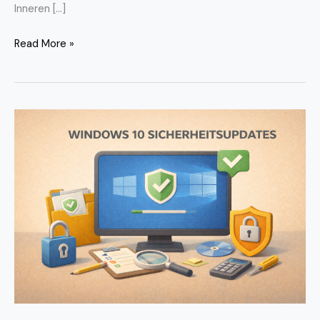
Inneren […]
Read More »
Windows
10
Sicherheitsupdates
–
Warum
regelmäßige
Updates
für
Schutz
und
Stabilität