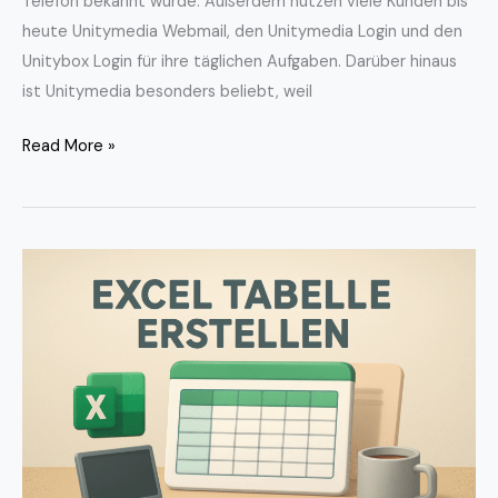
Telefon bekannt wurde. Außerdem nutzen viele Kunden bis
heute Unitymedia Webmail, den Unitymedia Login und den
Unitybox Login für ihre täglichen Aufgaben. Darüber hinaus
ist Unitymedia besonders beliebt, weil
Read More »
Excel
Tabelle
erstellen
–
So
einfach
geht’s!