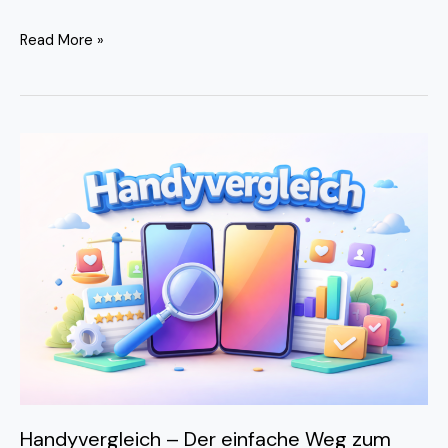
Read More »
Handyvergleich
–
Der
einfache
Weg
zum
passenden
Smartphone
Handyvergleich – Der einfache Weg zum